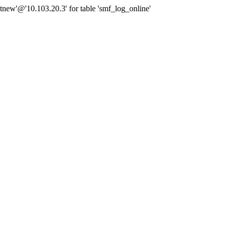
new'@'10.103.20.3' for table 'smf_log_online'