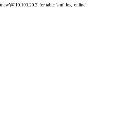
new'@'10.103.20.3' for table 'smf_log_online'